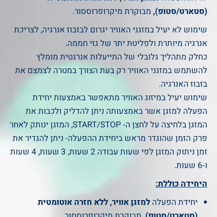
(סטארט/סטופ),
מבוקרת מיקרופרוססור.
שימוש לא יעיל במזגני האוויר יגרום לבזבוז אנרגיה, לצריכת
אנרגיה מיותרת ולפליטת יתר של גזי חממה.
כחלק מתהליך גלובלי של התייעלות אנרגטית מומלץ
להשתמש במזגני האוויר רק בעת הצורך במטרה לצמצם את
בזבוז האנרגיה.
שימוש יעיל במיזוג האוויר מתאפשר באמצעות יחידת
הפעלה למזגן אשר באמצעותה ניתן להדליק ולכבות את
המזגן בלחיצה על לחצן ה- START/STOP, המזגן ינותק לאחר
פרק הזמן שהוגדר מראש ביחידת ההפעלה- ניתן להגדיר את
זמן ניתוק המזגן לפי שעות עבודה 2 שעות, 3 שעות, 4 שעות
ו-6 שעות.
היחידה כוללת:
יחידת הפעלה
למזגן אוויר, ללא חזרה אוטומטית
(סטארט/סטופ),
מבוקרת מיקרופרוססור.