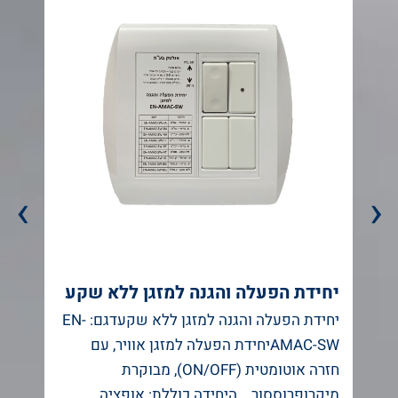
›
‹
יחידת הפעלה והגנה למזגן ללא שקע
י
י
יחידת הפעלה והגנה למזגן ללא שקעדגם: EN-
י
AMAC-SWיחידת הפעלה למזגן אוויר, עם
חזרה אוטומטית (ON/OFF), מבוקרת
מיקרופרוססור. היחידה כוללת: אופציה…