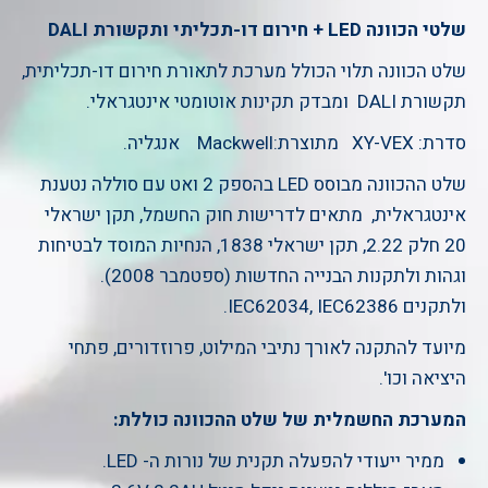
שלטי הכוונה
LED
+ חירום דו-תכליתי ותקשורת
DALI
שלט הכוונה תלוי הכולל מערכת לתאורת חירום דו-תכליתית,
תקשורת DALI ומבדק תקינות אוטומטי אינטגראלי.
סדרת: XY-VEX מתוצרת:Mackwell אנגליה.
שלט ההכוונה מבוסס LED בהספק 2 ואט עם סוללה נטענת
אינטגראלית, מתאים לדרישות חוק החשמל, תקן ישראלי
20 חלק 2.22, תקן ישראלי 1838, הנחיות המוסד לבטיחות
וגהות ולתקנות הבנייה החדשות (ספטמבר 2008).
ולתקנים IEC62034, IEC62386.
מיועד להתקנה לאורך נתיבי המילוט, פרוזדורים, פתחי
היציאה וכו'.
המערכת החשמלית של שלט ההכוונה כוללת:
ממיר ייעודי להפעלה תקנית של נורות ה- LED.