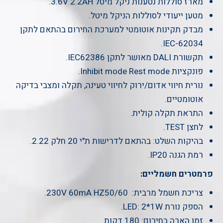
מארז סוללות נטענות ניקל מיטל 3.6V 2.2AH.
מטען ייעודי לסוללות הניקל מיטל.
מבדק תקינות אוטומטי למערכת החירום בהתאם לתקן
IEC-62034.
תקשורת DALI מאושר לתקן IEC62386.
פונקציות Inhibit mode Rest mode.
נורית חיווי אדום/ירוק לחיווי טעינה, תקלה ומצבי בדיקה
אוטומטיים.
התראת תקלה קולית.
לחצן TEST.
בהיקות השלט: בהתאם לדרישות ת"י 20 חלק 2.22.
רמת הגנה IP20.
פרמטרים חשמליים:
צריכת חשמל מרבית: 230V 60mA HZ50/60.
הספק נורת LED: 2*1W.
זמן הארה בחירום: 180 דקות.