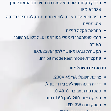
מבדק תקינות אוטומטי למערכת החירום בהתאם לתקן
IEC-62034.
נורית חיווי אדום/ירוק לחיווי תקינות, תקלה ומצבי בדיקה
אוטומטיים.
התראת תקלה קולית.
קובץ פוטומטרי דיגיטלי בפורמטLDT לביצוע חישובי
תאורה.
תקשורת DALI מאושר לתקן IEC62386.
פונקציות Inhibit mode Rest mode.
פרמטרים חשמליים:
צריכת חשמל: 230V 45mA.
דרגת הגנה חשמלית: בידוד כפול.
טמפרטורת סביבה: 0-40°C.
תפוקת אור:
200
לומן 180 דקות.
הספק נורת LED: 3W.