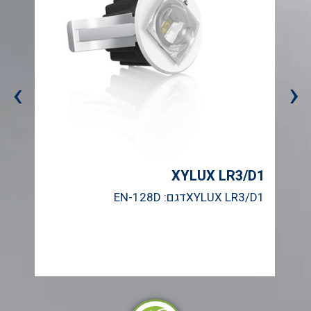
›
‹
1
XYLUX LR3/D1
XYLUX LR3/D1דגם: EN-128D
א