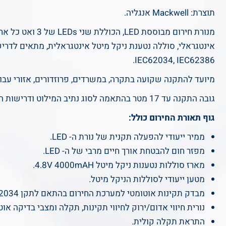
תוצרת: Mackwell אנגליה.
IEC62034, IEC62386.
מיועד להתקנה שקועה בתקרה, במשרדים, פרוזדורים, אזורי עבודה,
גובה התקנה עד 17 מטר בהתאמה לסוג נתיב המילוט ודרישות התקן.
גוף תאורת החירום כולל:
ממיר ייעודי להפעלה תקנית של נורת ה- LED.
מפזר חום להבטחת אורך חיים מרבי של ה- LED.
מארז סוללות נטענות ניקל מיטל 4.8V 4000mAH.
מטען ייעודי לסוללות הניקל מיטל.
מבדק תקינות אוטומטי למערכת החירום בהתאם לתקן IEC-62034.
נורית חיווי אדום/ירוק לחיווי תקינות, תקלה ומצבי בדיקה אוט
התראת תקלה קולית.