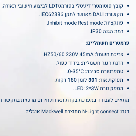
קובץ פוטומטרי דיגיטלי בפורמטLDT לביצוע חישובי תאורה.
תקשורת DALI מאושר לתקן IEC62386.
פונקציות Inhibit mode Rest mode.
רמת הגנה IP30.
פרמטרים חשמליים:
צריכת חשמל: HZ50/60 230V 45mA.
דרגת הגנה חשמלית: בידוד כפול.
טמפרטורת סביבה: 0-35°C.
תפוקת אור:
301
לומן 180 דקות.
הספק נורת LED: 2*3W.
מתאים לעבודה במערכת בקרת תאורת חירום מרכזית בתקשורת DALI ו/או עם פנל הבקרה
דגם: N-Light connect מתוצרת Mackwell אנגליה.