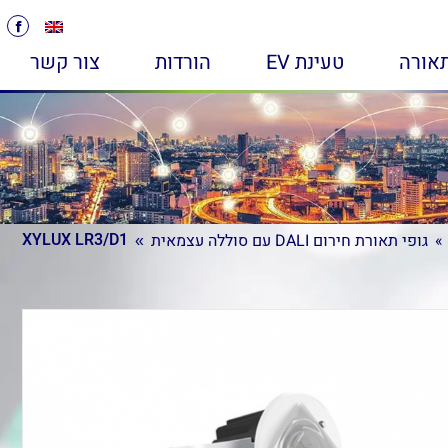
אורה
טעינת EV
הורדות
צור קשר
XYLUX LR3/D1
XYLUX LR3/D1
גופי תאורת חירום DALI עם סוללה עצמאית
גופי תאורת חירום DALI עם סוללה עצמאית
You are here:
You are here: