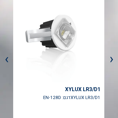
›
‹
1
XYLUX LR3/D1
XYLUX LR3/D1דגם: EN-128D