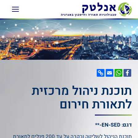
Copy
WhatsApp
Email
Facebook
Link
תוכנת ניהול מרכזית
לתאורת חירום
דגם: EN-SED-**
תוכנת הניהול לשליטה ובקרה על עד 200 פנלים לתאורת